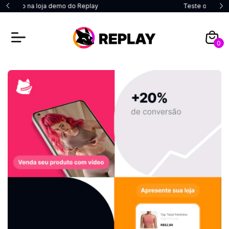
y
Teste o app agora!
0