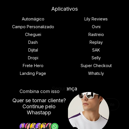
Aplicativos
Automágico
Lily Reviews
Campo Personalizado
Ovni
Cheguei
Rastreio
Dash
Replay
Dijital
SAK
Dropi
Selly
Frete Hero
Super Checkout
Landing Page
Whats.ly
Segurança
Quer se tornar cliente?
Quero ser cliente
​Continue pelo
Whastapp