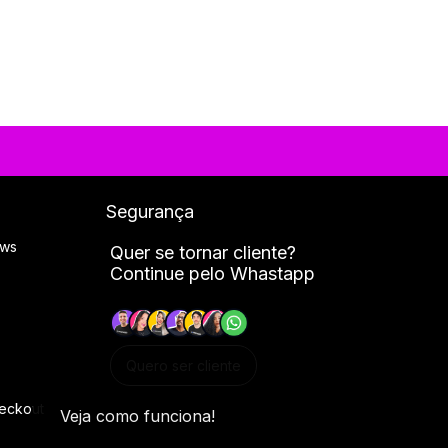
Segurança
ews
Quer se tornar cliente?
​Continue pelo Whastapp
Quero ser cliente
eckout