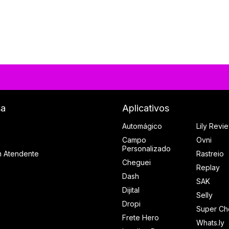
sa
Aplicativos
Automágico
Lily Revi
Campo
Ovni
Personalizado
m Atendente
Rastreio
Cheguei
Replay
Dash
SAK
Dijital
Selly
Dropi
Super Ch
Frete Hero
Whats.ly